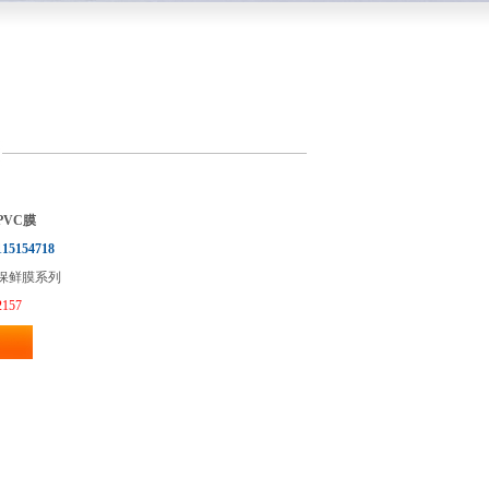
PVC膜
115154718
保鲜膜系列
2157